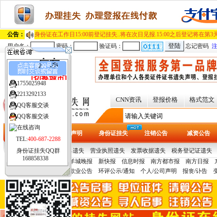
公告：
身份证在工作日15:00前登记挂失..将在次日见报.15:00之后登记
用户名：
密码：
验证码：
忘记密码
广东
1755025948
[切换城市]
2213292133
QQ客服交谈
CNN资讯
登报价格
格式范文
QQ客服交谈
TEL:
400-687-2288
首页
遗失声明
身份证挂失
注销公告
减资公告
身份证挂失QQ群
热门证件：
提单/保单遗失
营业执照遗失
发票收据遗失
税务登记证遗失
168858338
报纸刊例：
广州日报
羊城晚报
新快报
信息时报
南方都市报
南方日报
城晚报
深圳特区报
深圳商报
声明公告：
拍卖公告
歇业公告
环评公示/通知
个人/公司声明
报丧/讣告