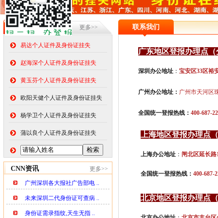
在线挂失
联系我们
更多>>
易达个人证件及身份证挂失
广东地区登报办理点（
赵海深个人证件及身份证挂失
深圳办公地址
：
宝安区33区裕安
黄玉芬个人证件及身份证挂失
广州办公地址：
广州市天河区
欧阳天健个人证件及身份证挂失
全国统一登报热线：
400-687-2
杨学卫个人证件及身份证挂失
蒲以良个人证件及身份证挂失
上海地区登报办理点
上海办公地址
：
闸北区延长路1
CNN资讯
更多>>
全国统一登报热线：
400-687-2
广州深圳各大报社广告部电 ..
北京地区登报办理点
未来深圳二代身份证可查病 ..
身份证需录指纹,天生无指 ..
北京办公地址
：
北京市丰台区