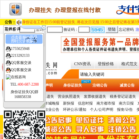
公告：
身份证在工作日15:00前登记挂失..将在次日见报.15:00之后登记
用户名：
密码：
验证码：
忘记密码
广东
1755025948
[切换城市]
2213292133
QQ客服交谈
CNN资讯
登报价格
格式范文
QQ客服交谈
TEL:
400-687-2288
首页
遗失声明
身份证挂失
注销公告
减资公告
身份证挂失QQ群
热门证件：
提单/保单遗失
营业执照遗失
发票收据遗失
税务登记证遗失
168858338
报纸刊例：
广州日报
羊城晚报
新快报
信息时报
南方都市报
南方日报
城晚报
深圳特区报
深圳商报
声明公告：
拍卖公告
歇业公告
环评公示/通知
个人/公司声明
报丧/讣告