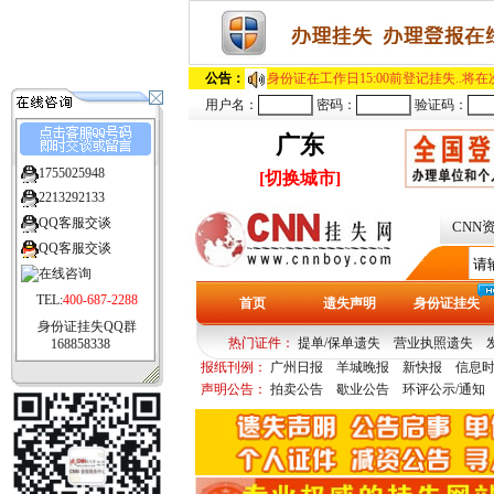
公告：
身份证在工作日15:00前登记挂失..
用户名：
密码：
验证码：
广东
1755025948
[切换城市]
2213292133
QQ客服交谈
CNN
QQ客服交谈
TEL:
400-687-2288
首页
遗失声明
身份证挂失
身份证挂失QQ群
热门证件：
提单/保单遗失
营业执照遗失
168858338
报纸刊例：
广州日报
羊城晚报
新快报
信息
城晚报
深圳特区报
深圳商报
声明公告：
拍卖公告
歇业公告
环评公示/通知