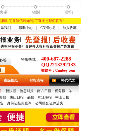
知见报时间并短信通知!也可直接与我们联系!
联系我们
|
帮助中心
|
CNN论坛
|
加入收藏
400-687-2288
登报热线：
必答
QQ2213292133
微信号：Cnnboy-com
市级报纸
登报流程
格式范文
纸：
新快报
信息时报
南方日报
税务报
羊
务报
佛山日报
晶报
珠江晚报
中山日报
告
身份证挂失查询
公司整套证件遗失