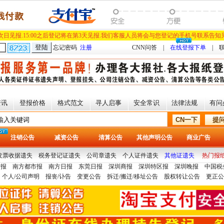
将在次日见报.15:00之后登记将在第3天见报.我们客服人员将会与您登记的手机号联系告
忘记密码
注册
CNN问答
|
在线登报下单
|
资讯
登报价格
格式范文
寻人启事
安全常识
法律法规
有问
注销公告
减资公告
清算公告
其他声明公告
商业广告
发票收据遗失
税务登记证遗失
公司章遗失
个人证件遗失
其他证遗失
热门报
时报
南方都市报
南方日报
东莞日报
深圳商报
深圳特区报
深圳晚报
中国税
个人/公司声明
报丧/讣告
变更公告
拆迁/搬迁/移址公告
股权转让公告
更正公